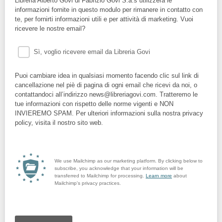
Libreria Alberto Govi di Fabrizio Govi S.a.s utilizzerà le
informazioni fornite in questo modulo per rimanere in contatto con
te, per fornirti informazioni utili e per attività di marketing. Vuoi
ricevere le nostre email?
Sì, voglio ricevere email da Libreria Govi
Puoi cambiare idea in qualsiasi momento facendo clic sul link di
cancellazione nel piè di pagina di ogni email che ricevi da noi, o
contattandoci all’indirizzo news@libreriagovi.com. Tratteremo le
tue informazioni con rispetto delle norme vigenti e NON
INVIEREMO SPAM. Per ulteriori informazioni sulla nostra privacy
policy, visita il nostro sito web.
We use Mailchimp as our marketing platform. By clicking below to
subscribe, you acknowledge that your information will be
transferred to Mailchimp for processing.
Learn more
about
Mailchimp's privacy practices.